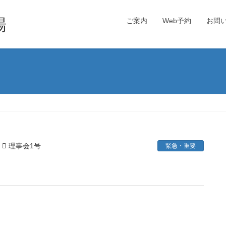
場
ご案内
Web予約
お問
理事会1号
緊急・重要