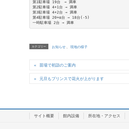
第1駐車場 19台　→ 満車

第2駐車場 4+1台 → 満車

第3駐車場 4+2台 → 満車 

第4駐車場 20+α台 → 18台(-5)

一時駐車場 2台 → 満車
カテゴリー
お知らせ
、
現地の様子
苗場で初詣のご案内
元旦もプリンスで花火が上がります
サイト概要
館内設備
所在地・アクセス